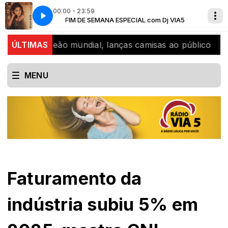
00:00 - 23:59
Dj VIA5
FIM DE SEMANA ESPECIAL com Dj VIA5
Paula Fernandes - Beijo Bom
, bicampeão mundial, lanças camisas ao público
ÚLTIMAS
SJB 
MENU
Faturamento da
indústria subiu 5% em