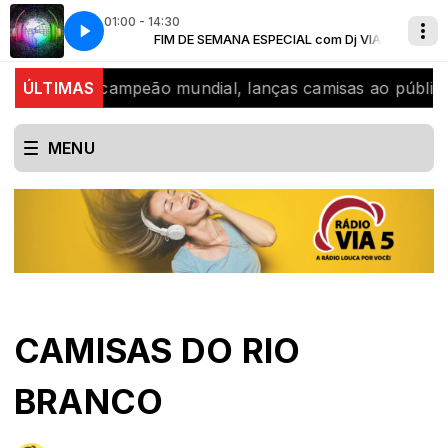
01:00 - 14:30
 com Dj VIA5
A Radio louca por voce
FIM DE SEMANA ESPECIAL com Dj VIA5
u Didi, bicampeão mundial, lanças camisas ao público
ÚLTIMAS
MENU
CAMISAS DO RIO
BRANCO