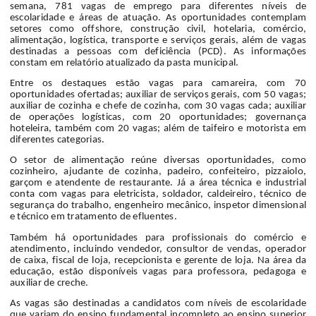
semana, 781 vagas de emprego para diferentes níveis de
escolaridade e áreas de atuação. As oportunidades contemplam
setores como offshore, construção civil, hotelaria, comércio,
alimentação, logística, transporte e serviços gerais, além de vagas
destinadas a pessoas com deficiência (PCD). As informações
constam em relatório atualizado da pasta municipal.
Entre os destaques estão vagas para camareira, com 70
oportunidades ofertadas; auxiliar de serviços gerais, com 50 vagas;
auxiliar de cozinha e chefe de cozinha, com 30 vagas cada; auxiliar
de operações logísticas, com 20 oportunidades; governança
hoteleira, também com 20 vagas; além de taifeiro e motorista em
diferentes categorias.
O setor de alimentação reúne diversas oportunidades, como
cozinheiro, ajudante de cozinha, padeiro, confeiteiro, pizzaiolo,
garçom e atendente de restaurante. Já a área técnica e industrial
conta com vagas para eletricista, soldador, caldeireiro, técnico de
segurança do trabalho, engenheiro mecânico, inspetor dimensional
e técnico em tratamento de efluentes.
Também há oportunidades para profissionais do comércio e
atendimento, incluindo vendedor, consultor de vendas, operador
de caixa, fiscal de loja, recepcionista e gerente de loja. Na área da
educação, estão disponíveis vagas para professora, pedagoga e
auxiliar de creche.
As vagas são destinadas a candidatos com níveis de escolaridade
que variam do ensino fundamental incompleto ao ensino superior