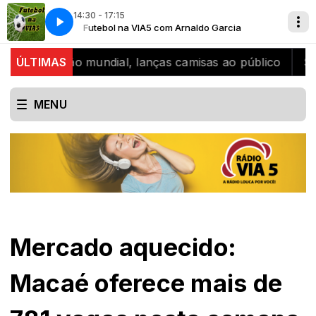
14:30 - 17:15
arcia
A Radio louca por voce
Futebol na VIA5 com Arnaldo Garcia
 bicampeão mundial, lanças camisas ao público
ÚLTIMAS
SJB ce
MENU
Mercado aquecido:
Macaé oferece mais de