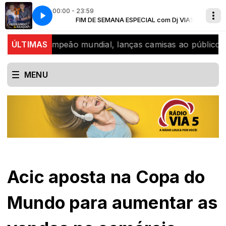
00:00 - 23:59
com Dj VIA5
de vida
FIM DE SEMANA ESPECIAL com Dj VIA5
Fernando e Araujo - Estilo de vida
Didi, bicampeão mundial, lanças camisas ao público
ÚLTIMAS
S
MENU
Acic aposta na Copa do
Mundo para aumentar as