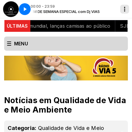
00:00 - 23:59
e It To Me
5
FIM DE SEMANA ESPECIAL com Dj VIA5
Justin Timberlake ft Nelly Furtado - Give It To Me
eão mundial, lanças camisas ao público
ÚLTIMAS
SJB celebra 
MENU
Notícias em Qualidade de Vida
e Meio Ambiente
Categoria:
Qualidade de Vida e Meio