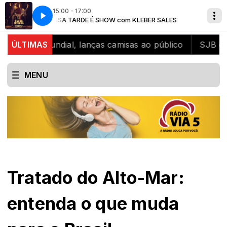
15:00 - 17:00
ALES
NOSSA TARDE É SHOW com KLEBER SALES
Rionegro e Solimões - Velha Fazenda
peão mundial, lanças camisas ao público
ÚLTIMAS
SJB celebra
MENU
Tratado do Alto-Mar:
entenda o que muda