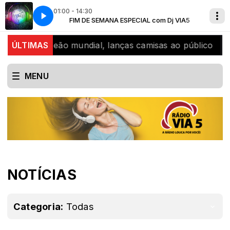
01:00 - 14:30
j VIA5
A Radio louca por voce
FIM DE SEMANA ESPECIAL com Dj VIA5
bicampeão mundial, lanças camisas ao público
ÚLTIMAS
SJB ce
MENU
NOTÍCIAS
Categoria:
Todas