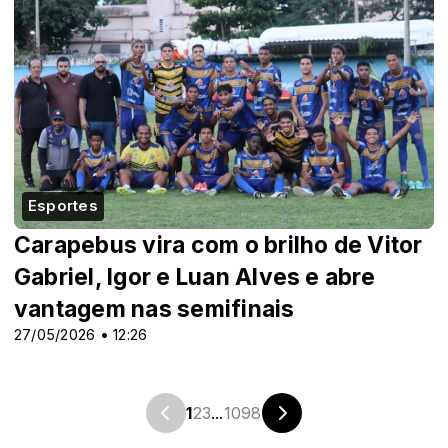
Esportes
Carapebus vira com o brilho de Vitor
Gabriel, Igor e Luan Alves e abre
vantagem nas semifinais
27/05/2026 • 12:26
1
2
3
...
1098