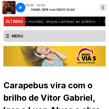
00:00 - 02:00
PAINEL MPB com DIEGO ELIAS
Zé Felipe - Banheira de Espuma
ampeão mundial, lanças camisas ao público
ÚLTIMAS
SJB celebr
MENU
Carapebus vira com o
brilho de Vitor Gabriel,