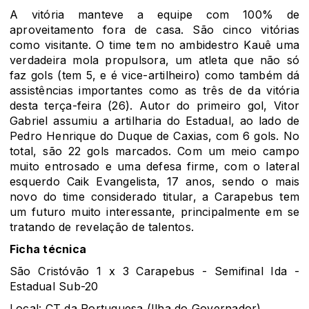
A vitória manteve a equipe com 100% de
aproveitamento fora de casa. São cinco vitórias
como visitante. O time tem no ambidestro Kauê uma
verdadeira mola propulsora, um atleta que não só
faz gols (tem 5, e é vice-artilheiro) como também dá
assistências importantes como as três de da vitória
desta terça-feira (26). Autor do primeiro gol, Vitor
Gabriel assumiu a artilharia do Estadual, ao lado de
Pedro Henrique do Duque de Caxias, com 6 gols. No
total, são 22 gols marcados. Com um meio campo
muito entrosado e uma defesa firme, com o lateral
esquerdo Caik Evangelista, 17 anos, sendo o mais
novo do time considerado titular, a Carapebus tem
um futuro muito interessante, principalmente em se
tratando de revelação de talentos.
Ficha técnica
São Cristóvão 1 x 3 Carapebus - Semifinal Ida -
Estadual Sub-20
Local: CT da Portuguesa (Ilha do Governador)