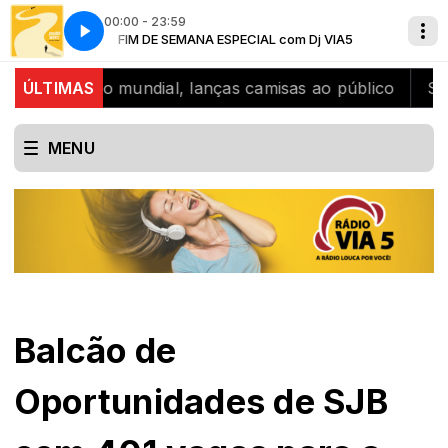
00:00 - 23:59
j VIA5
Are
FIM DE SEMANA ESPECIAL com Dj VIA5
Bruno Mars - Just the Way You Are
 bicampeão mundial, lanças camisas ao público
ÚLTIMAS
SJB ce
MENU
Balcão de
Oportunidades de SJB