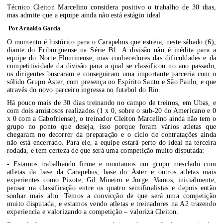
Técnico Cleiton Marcelino considera positivo o trabalho de 30 dias,
mas admite que a equipe ainda não está estágio ideal
Por Arnaldo Garcia
O momento é histórico para o Carapebus que estreia, neste sábado (6),
diante do Friburguense na Série B1. A divisão não é inédita para a
equipe do Norte Fluminense, mas conhecedores das dificuldades e da
competitividade da divisão para a qual se classificou no ano passado,
os dirigentes buscaram e conseguiram uma importante parceria com o
sólido Grupo Áster, com presença no Espírito Santo e São Paulo, e que
através do novo parceiro ingressa no futebol do Rio.
Há pouco mais de 30 dias treinando no campo de treinos, em Ubas, e
com dois amistosos realizados (1 x 0, sobre o sub-20 do Americano e 0
x 0 com a Cabofriense), o treinador Cleiton Marcelino ainda não tem o
grupo no ponto que deseja, isso porque foram vários atletas que
chegaram no decorrer da preparação e o ciclo de contratações ainda
não está encerrado. Para ele, a equipe estará perto do ideal na terceira
rodada, e tem certeza de que será uma competição muito disputada:
- Estamos trabalhando firme e montamos um grupo mesclado com
atletas da base da Carapebus, base do Áster e outros atletas mais
experientes como Pixote, Gil Mineiro e Jorge. Vamos, inicialmente,
pensar na classificação entre os quatro semifinalistas e depois então
sonhar mais alto. Temos a convicção de que será uma competição
muito disputada, e estamos vendo atletas e treinadores na A2 trazendo
experiencia e valorizando a competição – valoriza Cleiton.