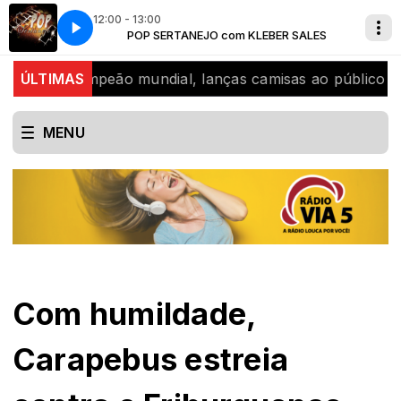
12:00 - 13:00
R SALES
RES
A Radio louca por voce
POP SERTANEJO com KLEBER SALES
SUPER HITS com LILIAN FLORES
di, bicampeão mundial, lanças camisas ao público
ÚLTIMAS
SJB
MENU
Com humildade,
Carapebus estreia