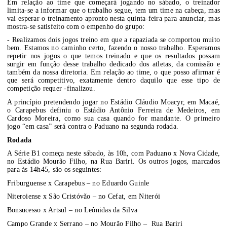
Em relação ao time que começará jogando no sábado, o treinador
limita-se a informar que o trabalho segue, tem um time na cabeça, mas
vai esperar o treinamento apronto nesta quinta-feira para anunciar, mas
mostra-se satisfeito com o empenho do grupo:
- Realizamos dois jogos treino em que a rapaziada se comportou muito
bem. Estamos no caminho certo, fazendo o nosso trabalho. Esperamos
repetir nos jogos o que temos treinado e que os resultados possam
surgir em função desse trabalho dedicado dos atletas, da comissão e
também da nossa diretoria. Em relação ao time, o que posso afirmar é
que será competitivo, exatamente dentro daquilo que esse tipo de
competição requer -finalizou.
A princípio pretendendo jogar no Estádio Cláudio Moacyr, em Macaé,
o Carapebus definiu o Estádio Antônio Ferreira de Medeiros, em
Cardoso Moreira, como sua casa quando for mandante. O primeiro
jogo “em casa” será contra o Paduano na segunda rodada.
Rodada
A Série B1 começa neste sábado, às 10h, com Paduano x Nova Cidade,
no Estádio Mourão Filho, na Rua Bariri. Os outros jogos, marcados
para às 14h45, são os seguintes:
Friburguense x Carapebus – no Eduardo Guinle
Niteroiense x São Cristóvão – no Cefat, em Niterói
Bonsucesso x Artsul – no Leônidas da Silva
Campo Grande x Serrano – no Mourão Filho – Rua Bariri