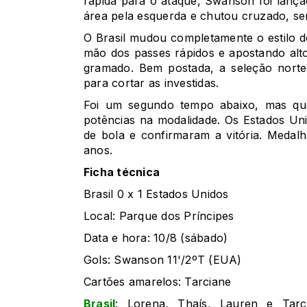
rápida para o ataque, Swanson foi lançad
área pela esquerda e chutou cruzado, s
O Brasil mudou completamente o estilo de
mão dos passes rápidos e apostando alto 
gramado. Bem postada, a seleção norte
para cortar as investidas.
Foi um segundo tempo abaixo, mas que 
potências na modalidade. Os Estados Un
de bola e confirmaram a vitória. Medal
anos.
Ficha técnica
Brasil 0 x 1 Estados Unidos
Local: Parque dos Príncipes
Data e hora: 10/8 (sábado)
Gols: Swanson 11'/2ºT (EUA)
Cartões amarelos: Tarciane
Brasil
: Lorena, Thaís, Lauren e Tarc