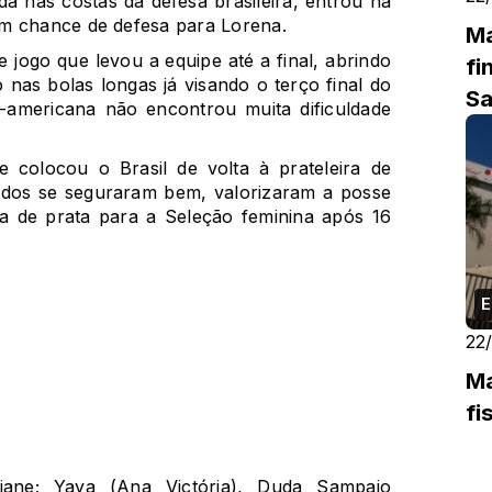
a nas costas da defesa brasileira, entrou na
em chance de defesa para Lorena.
Ma
 jogo que levou a equipe até a final, abrindo
fi
nas bolas longas já visando o terço final do
Sa
-americana não encontrou muita dificuldade
colocou o Brasil de volta à prateleira de
idos se seguraram bem, valorizaram a posse
ha de prata para a Seleção feminina após 16
E
22
Ma
fi
iane; Yaya (Ana Victória), Duda Sampaio