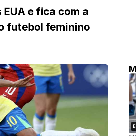
s EUA e fica com a
o futebol feminino
M
E