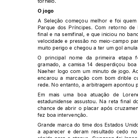
torneio.
O jogo
A Seleção começou melhor e foi quem d
Parque dos Príncipes. Com retorno de 
final e na semifinal, e que iniciou no ba
velocidade e pressão no meio-campo para
muito perigo e chegou a ter um gol anula
O principal nome da primeira etapa f
gramado, a camisa 14 desperdiçou boa 
Naeher logo com um minuto de jogo. Ao
encarou a marcação com bom drible cu
rede. No entanto, a arbitragem apontou po
Em mais uma boa atuação de Lorene 
estadunidense assustou. Na reta final d
chance de abrir o placar após cruzament
fez boa intervenção.
Grande marca do time dos Estados Unid
a aparecer e deram resultado cedo no