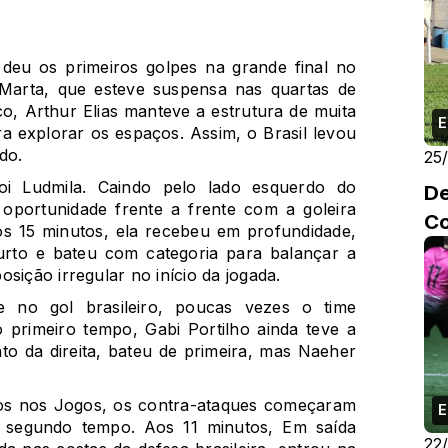
eu os primeiros golpes na grande final no
Marta, que esteve suspensa nas quartas de
nco, Arthur Elias manteve a estrutura de muita
E
 explorar os espaços. Assim, o Brasil levou
do.
25
oi Ludmila. Caindo pelo lado esquerdo do
De
oportunidade frente a frente com a goleira
Co
s 15 minutos, ela recebeu em profundidade,
rto e bateu com categoria para balançar a
sição irregular no início da jogada.
no gol brasileiro, poucas vezes o time
o primeiro tempo, Gabi Portilho ainda teve a
o da direita, bateu de primeira, mas Naeher
os nos Jogos, os contra-ataques começaram
E
 segundo tempo. Aos 11 minutos, Em saída
22