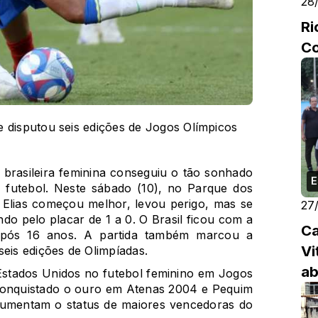
28
Ri
Co
e disputou seis edições de Jogos Olímpicos
 brasileira feminina conseguiu o tão sonhado
E
 futebol. Neste sábado (10), no Parque dos
 Elias começou melhor, levou perigo, mas se
27
o pelo placar de 1 a 0. O Brasil ficou com a
Ca
após 16 anos. A partida também marcou a
Vi
seis edições de Olimpíadas.
ab
e Estados Unidos no futebol feminino em Jogos
 conquistado o ouro em Atenas 2004 e Pequim
e aumentam o status de maiores vencedoras do