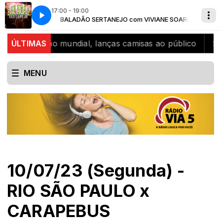
17:00 - 19:00
VIANE SOARES
A Radio louca por voce
BALADÃO SERTANEJO com VIVIANE SOARES
, bicampeão mundial, lanças camisas ao público
ÚLTIMAS
SJB c
MENU
10/07/23 (Segunda) -
RIO SÃO PAULO x
CARAPEBUS