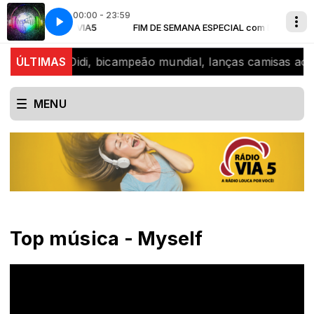
00:00 - 23:59
r Playboy Ft. Kevinho - Amor Falso
ESPECIAL com Dj VIA5
FIM DE SEMANA ESPECIAL com Dj VIA5
Wesley Safadão E Aldair Playboy Ft. K
ue revelou Didi, bicampeão mundial, lanças camisas ao p
ÚLTIMAS
MENU
Top música - Myself