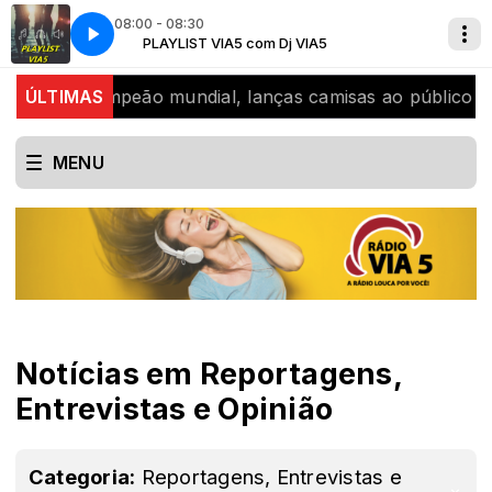
08:00 - 08:30
la Segundo Sol)
PLAYLIST VIA5 com Dj VIA5
Wesley Safadão - Vem Meu Amor (Novela Segundo Sol)
i, bicampeão mundial, lanças camisas ao público
ÚLTIMAS
SJB
MENU
Notícias em Reportagens,
Entrevistas e Opinião
Categoria:
Reportagens, Entrevistas e