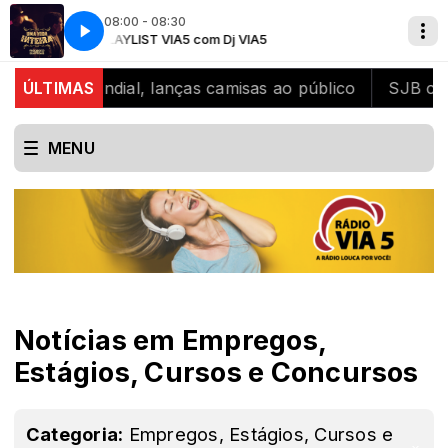
08:00 - 08:30
a
PLAYLIST VIA5 com Dj VIA5
Rionegro e Solimões - Uma Vida Inteira
o mundial, lanças camisas ao público
ÚLTIMAS
SJB celebra o 
MENU
Notícias em Empregos,
Estágios, Cursos e Concursos
Categoria:
Empregos, Estágios, Cursos e