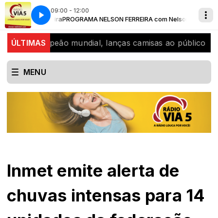
09:00 - 12:00
elson Ferreira
ALES
A Radio louca por voce
POP SERTANEJO com KLEBER SALES
PROGRAMA NELSON FERREIRA com Nelson Ferreira
di, bicampeão mundial, lanças camisas ao público
ÚLTIMAS
SJB
MENU
Inmet emite alerta de
chuvas intensas para 14