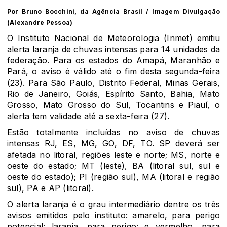
Por Bruno Bocchini, da Agência Brasil / Imagem Divulgação
(Alexandre Pessoa)
O Instituto Nacional de Meteorologia (Inmet) emitiu
alerta laranja de chuvas intensas para 14 unidades da
federação. Para os estados do Amapá, Maranhão e
Pará, o aviso é válido até o fim desta segunda-feira
(23). Para São Paulo, Distrito Federal, Minas Gerais,
Rio de Janeiro, Goiás, Espírito Santo, Bahia, Mato
Grosso, Mato Grosso do Sul, Tocantins e Piauí, o
alerta tem validade até a sexta-feira (27).
Estão totalmente incluídas no aviso de chuvas
intensas RJ, ES, MG, GO, DF, TO. SP deverá ser
afetada no litoral, regiões leste e norte; MS, norte e
oeste do estado; MT (leste), BA (litoral sul, sul e
oeste do estado); PI (região sul), MA (litoral e região
sul), PA e AP (litoral).
O alerta laranja é o grau intermediário dentre os três
avisos emitidos pelo instituto: amarelo, para perigo
potencial; laranja, para perigo; e vermelho, para