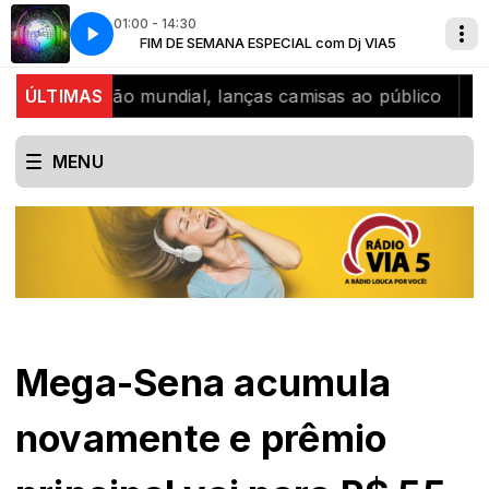
01:00 - 14:30
Dj VIA5
A Radio louca por voce
FIM DE SEMANA ESPECIAL com Dj VIA5
 bicampeão mundial, lanças camisas ao público
ÚLTIMAS
SJB ce
MENU
Mega-Sena acumula
novamente e prêmio