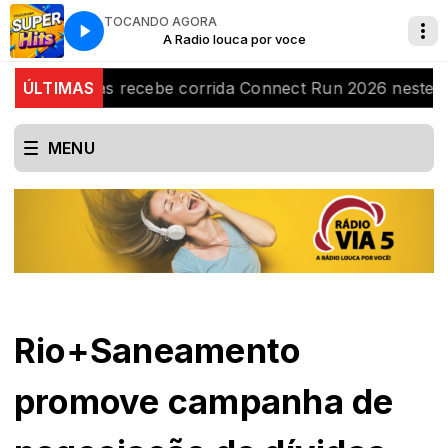
TOCANDO AGORA
FLORES
A Radio louca por voce
SUPER HITS com LILIAN FLORES
das Ostras recebe corrida Connect Run 2026 neste sábad
ÚLTIMAS
MENU
Rio+Saneamento
promove campanha de