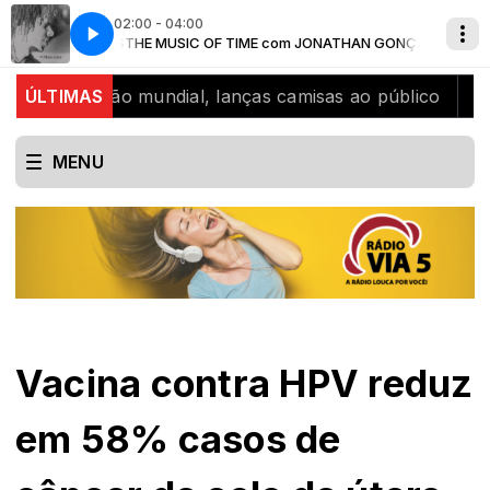
02:00 - 04:00
 GONÇALVES
DJAVAN - Se
THE MUSIC OF TIME com JONATHAN GONÇALVES
icampeão mundial, lanças camisas ao público
ÚLTIMAS
SJB cel
MENU
Vacina contra HPV reduz
em 58% casos de