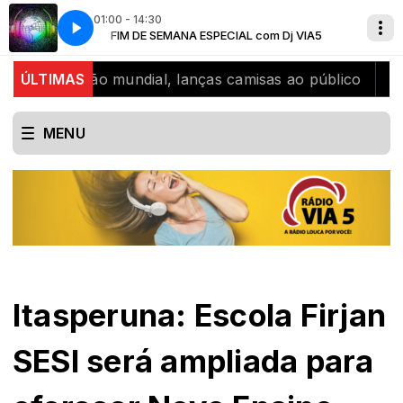
01:00 - 14:30
j VIA5
A Radio louca por voce
FIM DE SEMANA ESPECIAL com Dj VIA5
bicampeão mundial, lanças camisas ao público
ÚLTIMAS
SJB cel
MENU
Itasperuna: Escola Firjan
SESI será ampliada para