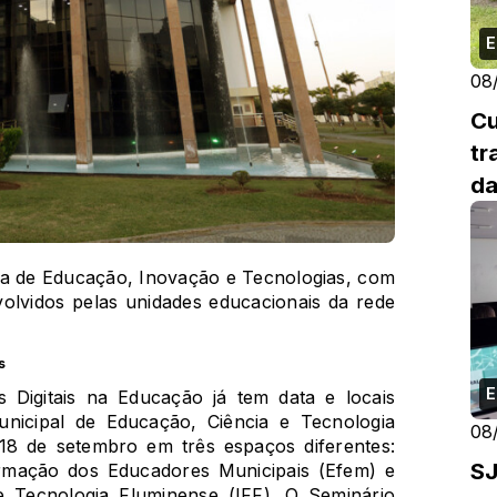
E
08
Cu
tr
da
ra de Educação, Inovação e Tecnologias, com
olvidos pelas unidades educacionais da rede
s
E
 Digitais na Educação já tem data e locais
unicipal de Educação, Ciência e Tecnologia
08
18 de setembro em três espaços diferentes:
SJ
ormação dos Educadores Municipais (Efem) e
 e Tecnologia Fluminense (IFF). O Seminário