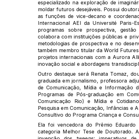
especializado na exploração de imaginár
moldar futuros desejáveis. Possui douto
as funções de vice-decano e coordena
Internacional AEI da Université Paris-E
programas sobre prospectiva, gestão 
colabora com instituições públicas e pr
metodologias de prospectiva e no desen
também membro titular da World Futures 
projetos internacionais com a Aurora Al
inovação social e abordagens transdiscipl
Outro destaque será Renata Tomaz, do
graduada em jornalismo, professora adj
de Comunicação, Mídia e Informação d
Programas de Pós-graduação em Comun
Comunicação Rio) e Mídia e Cotidia
Pesquisa em Comunicação, Infâncias e A
Consultivo do Programa Criança e Consum
Ela foi vencedora do Prêmio Eduardo
categoria Melhor Tese de Doutorado. A
invenção dos tweens: imperativos d