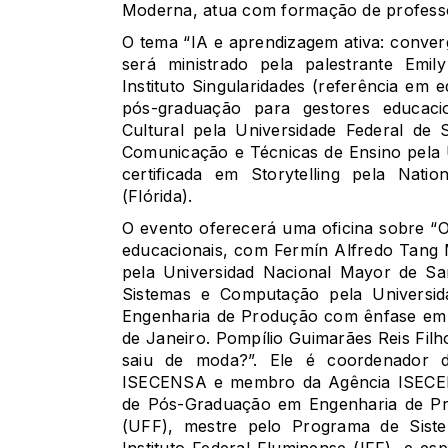
Moderna, atua com formação de professo
O tema “IA e aprendizagem ativa: conver
será ministrado pela palestrante Emil
Instituto Singularidades (referência em 
pós-graduação para gestores educac
Cultural pela Universidade Federal de S
Comunicação e Técnicas de Ensino pela 
certificada em Storytelling pela Natio
(Flórida).
O evento oferecerá uma oficina sobre “O 
educacionais, com Fermín Alfredo Tang
pela Universidad Nacional Mayor de S
Sistemas e Computação pela Universid
Engenharia de Produção com ênfase em O
de Janeiro. Pompílio Guimarães Reis Filho v
saiu de moda?”. Ele é coordenador
ISECENSA e membro da Agência ISECE
de Pós-Graduação em Engenharia de Pr
(UFF), mestre pelo Programa de Sist
Instituto Federal Fluminense (IFF), e es