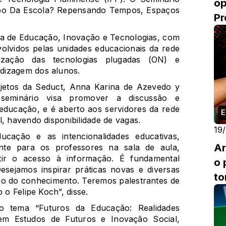
op
mpo Da Escola? Repensando Tempos, Espaços
Pr
ra de Educação, Inovação e Tecnologias, com
olvidos pelas unidades educacionais da rede
lização das tecnologias plugadas (ON) e
dizagem dos alunos.
jetos da Seduct, Anna Karina de Azevedo y
 seminário visa promover a discussão e
 educação, e é aberto aos servidores da rede
E
, havendo disponibilidade de vagas.
19
ducação e as intencionalidades educativas,
Ar
nte para os professores na sala de aula,
tir o acesso à informação. É fundamental
o 
esejamos inspirar práticas novas e diversas
to
o do conhecimento. Teremos palestrantes de
Ed
 o Felipe Koch”, disse.
 o tema “Futuros da Educação: Realidades
 em Estudos de Futuros e Inovação Social,