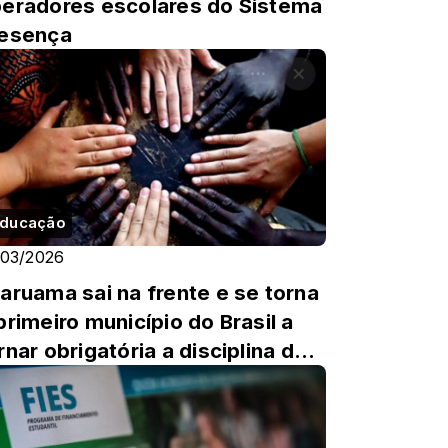
eradores escolares do Sistema
esença
ducação
/03/2026
aruama sai na frente e se torna
primeiro município do Brasil a
rnar obrigatória a disciplina de
ucação Étnico...