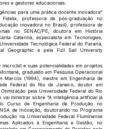
res e gestores educacionais.
gências para uma prática docente inovadora”
y Fidelix, professora de pós-graduação no
educação inovadora no Brasil), professora de
ionais no SENAC/PE, doutora em História
anta Catarina, especialista em Tecnologias,
Universidade Tecnológica Federal do Paraná,
nal Geographic e pela Full Sail University
micro:bit e suas potencialidades em projetos
 Montané, graduado em Pesquisa Operacional
an Marcos (1994), mestre em Engenharia de
ade Federal do Rio de Janeiro, doutor em
timização pela Universidade Federal do Rio
ai ministrar sobre “A inteligência artificial já
 do Curso de Engenharia de Produção no
NSA de Inovação, doutorando no Programa
odução na Universidade Federal Fluminense
emas Aplicados à Engenharia e Gestão, no
pecialista em Gerenciamento de Projetos pelo