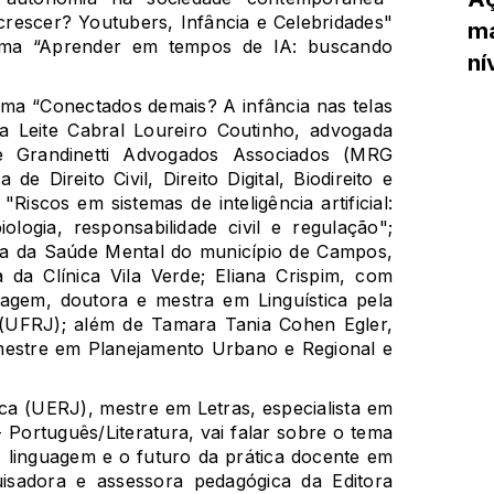
crescer? Youtubers, Infância e Celebridades"
ma
tema “Aprender em tempos de IA: buscando
ní
ma “Conectados demais? A infância nas telas
iza Leite Cabral Loureiro Coutinho, advogada
 e Grandinetti Advogados Associados (MRG
de Direito Civil, Direito Digital, Biodireito e
Riscos em sistemas de inteligência artificial:
piologia, responsabilidade civil e regulação";
ora da Saúde Mental do município de Campos,
 da Clínica Vila Verde; Eliana Crispim, com
gem, doutora e mestra em Linguística pela
 (UFRJ); além de Tamara Tania Cohen Egler,
mestre em Planejamento Urbano e Regional e
tica (UERJ), mestre em Letras, especialista em
Português/Literatura, vai falar sobre o tema
, linguagem e o futuro da prática docente em
uisadora e assessora pedagógica da Editora