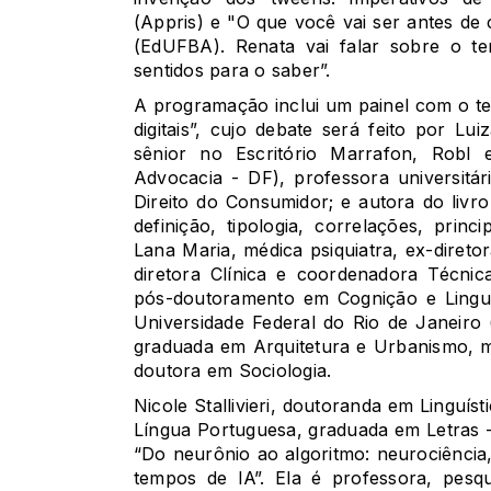
(Appris) e "O que você vai ser antes de 
(EdUFBA). Renata vai falar sobre o 
sentidos para o saber”.
A programação inclui um painel com o te
digitais”, cujo debate será feito por Lu
sênior no Escritório Marrafon, Robl
Advocacia - DF), professora universitária 
Direito do Consumidor; e autora do livro "
definição, tipologia, correlações, princi
Lana Maria, médica psiquiatra, ex-diret
diretora Clínica e coordenadora Técnica
pós-doutoramento em Cognição e Lingua
Universidade Federal do Rio de Janeiro
graduada em Arquitetura e Urbanismo, 
doutora em Sociologia.
Nicole Stallivieri, doutoranda em Linguís
Língua Portuguesa, graduada em Letras - 
“Do neurônio ao algoritmo: neurociência
tempos de IA”. Ela é professora, pesq