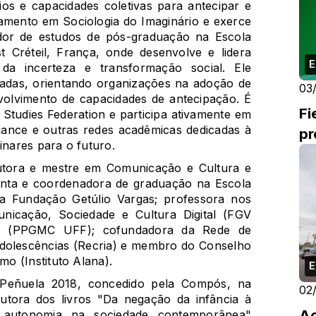
ios e capacidades coletivas para antecipar e
ramento em Sociologia do Imaginário e exerce
dor de estudos de pós-graduação na Escola
st Créteil, França, onde desenvolve e lidera
E
da incerteza e transformação social. Ele
ivadas, orientando organizações na adoção de
03
volvimento de capacidades de antecipação. É
Fi
Studies Federation e participa ativamente em
liance e outras redes acadêmicas dedicadas à
pr
inares para o futuro.
utora e mestre em Comunicação e Cultura e
unta e coordenadora de graduação na Escola
a Fundação Getúlio Vargas; professora nos
icação, Sociedade e Cultura Digital (FGV
no (PPGMC UFF); cofundadora da Rede de
dolescências (Recria) e membro do Conselho
o (Instituto Alana).
E
 Peñuela 2018, concedido pela Compós, na
02
utora dos livros "Da negação da infância à
Aç
e autonomia na sociedade contemporânea"