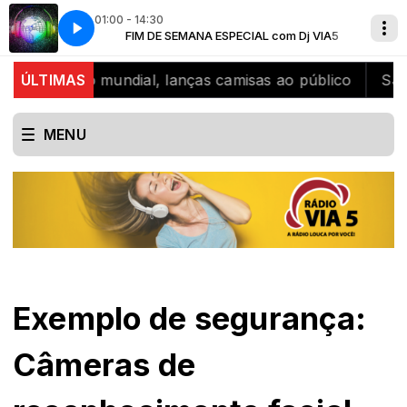
01:00 - 14:30
 Dj VIA5
A Radio louca por voce
FIM DE SEMANA ESPECIAL com Dj VIA5
icampeão mundial, lanças camisas ao público
ÚLTIMAS
SJB cele
MENU
Exemplo de segurança:
Câmeras de