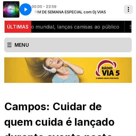
00:00 - 23:59
VIA5
ideo
FIM DE SEMANA ESPECIAL com Dj VIA5
Dua Lipa - IDGAF Official Music Video
icampeão mundial, lanças camisas ao público
ÚLTIMAS
SJB cel
MENU
Campos: Cuidar de
quem cuida é lançado