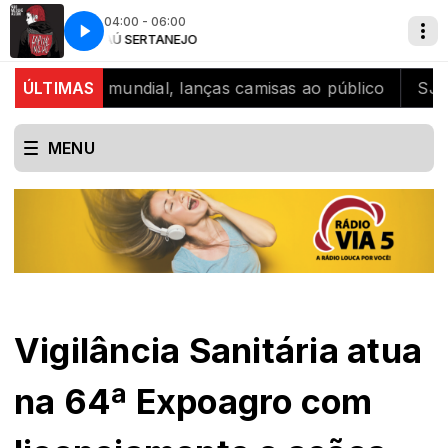
04:00 - 06:00
BAÚ SERTANEJO
Capital Inicial - Não me olhe assim
campeão mundial, lanças camisas ao público
ÚLTIMAS
SJB celeb
MENU
Vigilância Sanitária atua
na 64ª Expoagro com