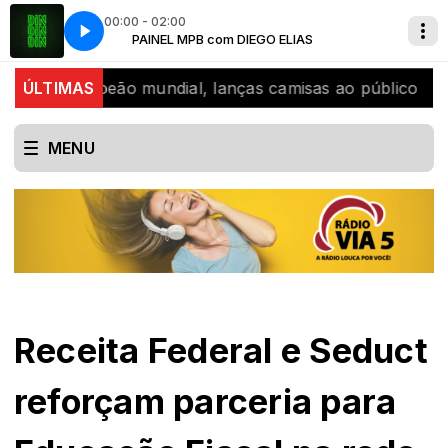
00:00 - 02:00
pio & Mc Doguinha
PAINEL MPB com DIEGO ELIAS
Ludmilla - Din Din Din Feat. Mc Pupio & Mc Doguinha
, bicampeão mundial, lanças camisas ao público
ÚLTIMAS
SJB 
MENU
Receita Federal e Seduct
reforçam parceria para