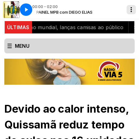
00:00 - 02:00
PAINEL MPB com DIEGO ELIAS
CH - Programa Nelson Ferreira
bicampeão mundial, lanças camisas ao público
ÚLTIMAS
SJB cel
MENU
Devido ao calor intenso,
Quissamã reduz tempo