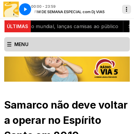
00:00 - 23:59
 VIA5
re
FIM DE SEMANA ESPECIAL com Dj VIA5
Bruno Mars - Just the Way You Are
bicampeão mundial, lanças camisas ao público
ÚLTIMAS
SJB cel
MENU
Samarco não deve voltar
a operar no Espírito