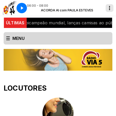
06:00 - 08:00
A ESTEVES
o 1
ACORDA AI com PAULA ESTEVES
Hora certa - Masculino 1
velou Didi, bicampeão mundial, lanças camisas ao públic
ÚLTIMAS
MENU
LOCUTORES